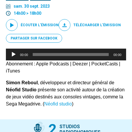
sam. 30 sept. 2023
14h00 > 18h00
ÉCOUTER L'ÉMISSION
TÉLÉCHARGER L'ÉMISSION
PARTAGER SUR FACEBOOK
Lecteur
00:00
00:00
audio
Abonnement :
Apple Podcasts
|
Deezer
|
PocketCasts
|
iTunes
Simon Reboul
, développeur et directeur général de
Néofid Studio
présente son activité autour de la création
de jeux vidéo destinés aux consoles vintages, comme la
Sega Megadrive. (
Néofid studio
)
2
STUDIOS