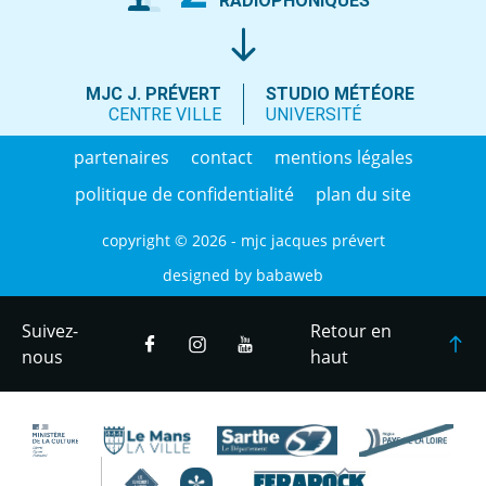
RADIOPHONIQUES
MJC J. PRÉVERT
STUDIO MÉTÉORE
CENTRE VILLE
UNIVERSITÉ
partenaires
contact
mentions légales
politique de confidentialité
plan du site
copyright © 2026 - mjc jacques prévert
designed by
babaweb
Suivez-
Retour en
nous
haut