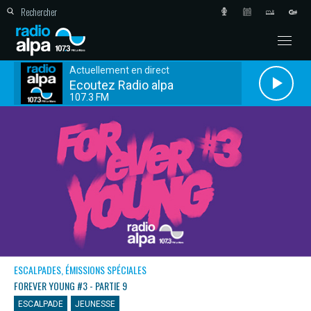
Actuellement en direct
Ecoutez Radio alpa
107.3 FM
ESCALPADES, ÉMISSIONS SPÉCIALES
FOREVER YOUNG #3 - PARTIE 9
ESCALPADE
JEUNESSE