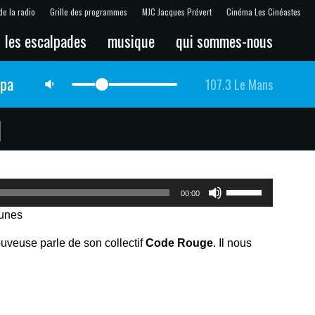
de la radio
Grille des programmes
MJC Jacques Prévert
Cinéma Les Cinéastes
les escalpades
musique
qui sommes-nous
lpa
107.3 Le Mans
1
Utilisez
00:00
les
Tunes
flèches
haut/bas
couveuse parle de son collectif
Code Rouge
. Il nous
pour
augmenter
ou
diminuer