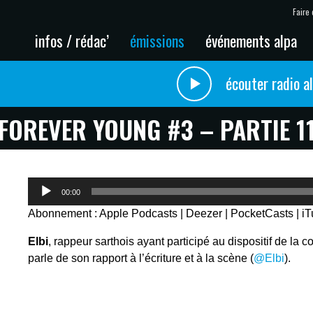
Faire 
infos / rédac’
émissions
événements alpa
écouter radio a
FOREVER YOUNG #3 – PARTIE 1
Lecteur
00:00
audio
Abonnement :
Apple Podcasts
|
Deezer
|
PocketCasts
|
i
Elbi
, rappeur sarthois ayant participé au dispositif de la 
parle de son rapport à l’écriture et à la scène (
@Elbi
).