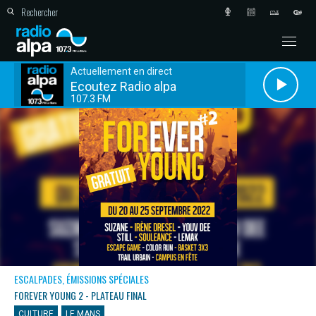
Actuellement en direct
Ecoutez Radio alpa
107.3 FM
ESCALPADES, ÉMISSIONS SPÉCIALES
FOREVER YOUNG 2 - PLATEAU FINAL
CULTURE
LE MANS