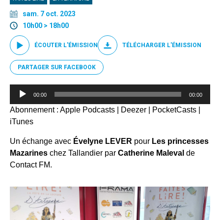
sam. 7 oct. 2023
10h00 > 18h00
ÉCOUTER L'ÉMISSION
TÉLÉCHARGER L'ÉMISSION
PARTAGER SUR FACEBOOK
Lecteur
00:00
00:00
audio
Abonnement :
Apple Podcasts
|
Deezer
|
PocketCasts
|
iTunes
Un échange avec
Évelyne LEVER
pour
Les princesses
Mazarines
chez Tallandier par
Catherine Maleval
de
Contact FM.