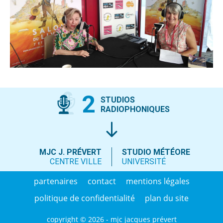
2
STUDIOS
RADIOPHONIQUES
MJC J. PRÉVERT
STUDIO MÉTÉORE
CENTRE VILLE
UNIVERSITÉ
partenaires
contact
mentions légales
politique de confidentialité
plan du site
copyright © 2026 - mjc jacques prévert