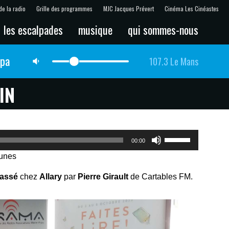
de la radio
Grille des programmes
MJC Jacques Prévert
Cinéma Les Cinéastes
les escalpades
musique
qui sommes-nous
lpa
107.3 Le Mans
IN
Utilisez
00:00
les
Tunes
flèches
haut/bas
passé
chez
Allary
par
Pierre Girault
de Cartables FM.
pour
augmenter
ou
diminuer