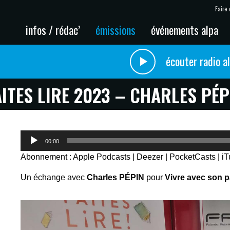
Faire 
infos / rédac’
émissions
événements alpa
écouter radio a
AITES LIRE 2023 – CHARLES PÉP
Lecteur
00:00
audio
Abonnement :
Apple Podcasts
|
Deezer
|
PocketCasts
|
i
Un échange avec
Charles PÉPIN
pour
Vivre avec son 