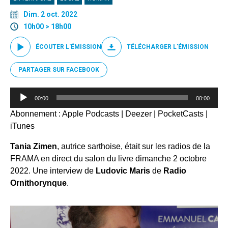
Dim. 2 oct. 2022
10h00 > 18h00
ÉCOUTER L'ÉMISSION
TÉLÉCHARGER L'ÉMISSION
PARTAGER SUR FACEBOOK
Lecteur
00:00
00:00
audio
Abonnement :
Apple Podcasts
|
Deezer
|
PocketCasts
|
iTunes
Tania Zimen
, autrice sarthoise, était sur les radios de la
FRAMA en direct du salon du livre dimanche 2 octobre
2022. Une interview de
Ludovic Maris
de
Radio
Ornithorynque
.