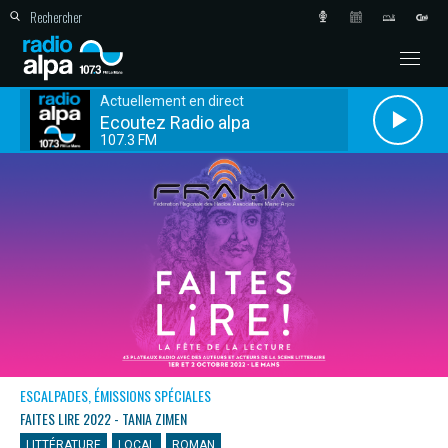
Actuellement en direct
Ecoutez Radio alpa
107.3 FM
ESCALPADES, ÉMISSIONS SPÉCIALES
FAITES LIRE 2022 - TANIA ZIMEN
LITTÉRATURE
LOCAL
ROMAN