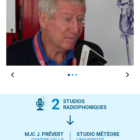
1
2
3
2
STUDIOS
RADIOPHONIQUES
MJC J. PRÉVERT
STUDIO MÉTÉORE