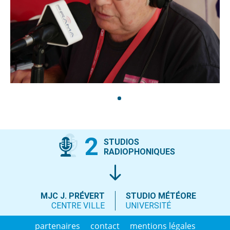
1
2
STUDIOS
RADIOPHONIQUES
MJC J. PRÉVERT
STUDIO MÉTÉORE
CENTRE VILLE
UNIVERSITÉ
partenaires
contact
mentions légales