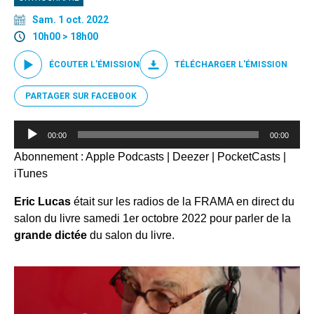
Sam. 1 oct. 2022
10h00 > 18h00
ÉCOUTER L'ÉMISSION
TÉLÉCHARGER L'ÉMISSION
PARTAGER SUR FACEBOOK
Lecteur
00:00
00:00
audio
Abonnement :
Apple Podcasts
|
Deezer
|
PocketCasts
|
iTunes
Eric Lucas
était sur les radios de la FRAMA en direct du
salon du livre samedi 1er octobre 2022 pour parler de la
grande dictée
du salon du livre.