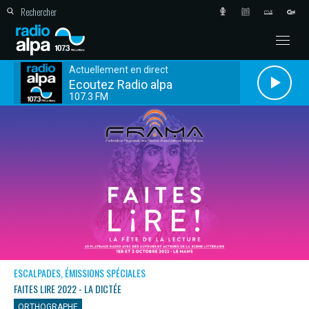
Actuellement en direct
Ecoutez Radio alpa
107.3 FM
ESCALPADES, ÉMISSIONS SPÉCIALES
FAITES LIRE 2022 - LA DICTÉE
ORTHOGRAPHE