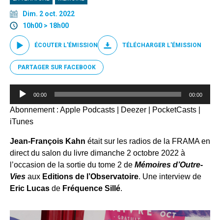
Dim. 2 oct. 2022
10h00 > 18h00
ÉCOUTER L'ÉMISSION
TÉLÉCHARGER L'ÉMISSION
PARTAGER SUR FACEBOOK
Lecteur
00:00
00:00
audio
Abonnement :
Apple Podcasts
|
Deezer
|
PocketCasts
|
iTunes
Jean-François Kahn
était sur les radios de la FRAMA en
direct du salon du livre dimanche 2 octobre 2022 à
l’occasion de la sortie du tome 2 de
Mémoires d’Outre-
Vies
aux
Editions de l’Observatoire
. Une interview de
Eric Lucas
de
Fréquence Sillé
.