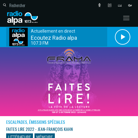
Actuellement en direct
Ecoutez Radio alpa
107.3 FM
ESCALPADES, ÉMISSIONS SPÉCIALES
FAITES LIRE 2022 - JEAN-FRANÇOIS KAHN
LITTÉRATURE
MÉMOIRE