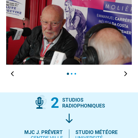
1
2
3
2
STUDIOS
RADIOPHONIQUES
MJC J. PRÉVERT
STUDIO MÉTÉORE