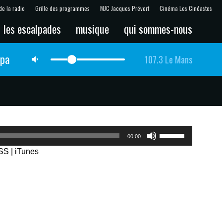
de la radio
Grille des programmes
MJC Jacques Prévert
Cinéma Les Cinéastes
les escalpades
musique
qui sommes-nous
lpa
107.3 Le Mans
Utilisez
00:00
les
SS
|
iTunes
flèches
haut/bas
pour
augmenter
ou
diminuer