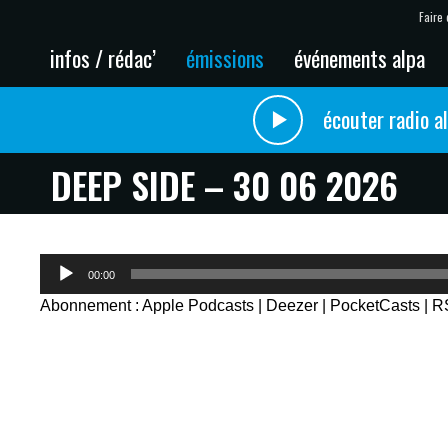
Faire 
infos / rédac’
émissions
événements alpa
écouter radio a
DEEP SIDE – 30 06 2026
Lecteur
00:00
audio
Abonnement :
Apple Podcasts
|
Deezer
|
PocketCasts
|
R