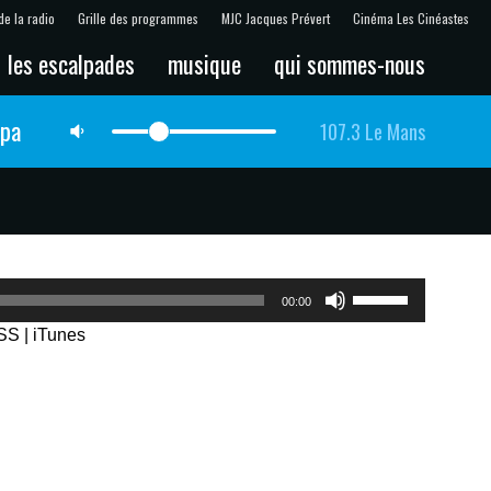
de la radio
Grille des programmes
MJC Jacques Prévert
Cinéma Les Cinéastes
les escalpades
musique
qui sommes-nous
lpa
107.3 Le Mans
Utilisez
00:00
les
SS
|
iTunes
flèches
haut/bas
pour
augmenter
ou
diminuer