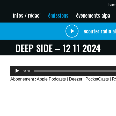
Faire 
infos / rédac’
émissions
événements alpa
écouter radio a
DEEP SIDE – 12 11 2024
Lecteur
00:00
audio
Abonnement :
Apple Podcasts
|
Deezer
|
PocketCasts
|
R