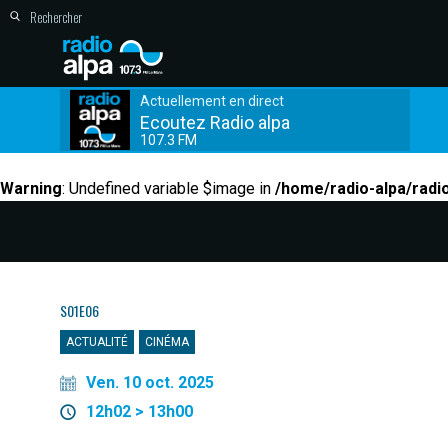
Actuellement en direct
Ecoutez Radio alpa
107.3 FM
Warning
: Undefined variable $image in
/home/radio-alpa/radi
S01E06
ACTUALITÉ
CINÉMA
Ven. 10 oct. 2025
12h02 > 13h00