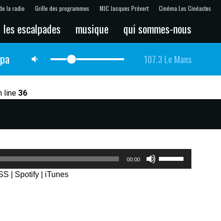
de la radio
Grille des programmes
MJC Jacques Prévert
Cinéma Les Cinéastes
les escalpades
musique
qui sommes-nous
lpa
107.3 Le Mans
 line
36
Utilisez
00:00
les
SS
|
Spotify
|
iTunes
flèches
haut/bas
pour
augmenter