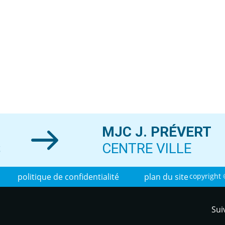
MJC J. PRÉVERT
S
CENTRE VILLE
politique de confidentialité
plan du site
copyright 
Sui