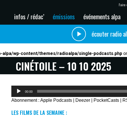
Faire 
infos / rédac’
émissions
événements alpa
écouter radio a
o-alpa/wp-content/themes/radioalpa/single-podcasts.php
on
CINÉTOILE – 10 10 2025
Lecteur
00:00
audio
Abonnement :
Apple Podcasts
|
Deezer
|
PocketCasts
|
R
LES FILMS DE LA SEMAINE :