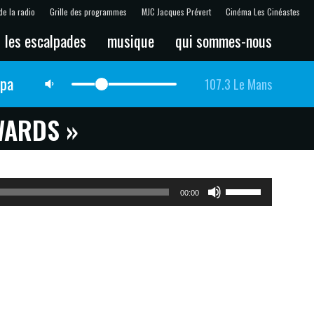
de la radio
Grille des programmes
MJC Jacques Prévert
Cinéma Les Cinéastes
les escalpades
musique
qui sommes-nous
lpa
107.3 Le Mans
WARDS »
Utilisez
00:00
les
flèches
haut/bas
pour
augmenter
ou
diminuer