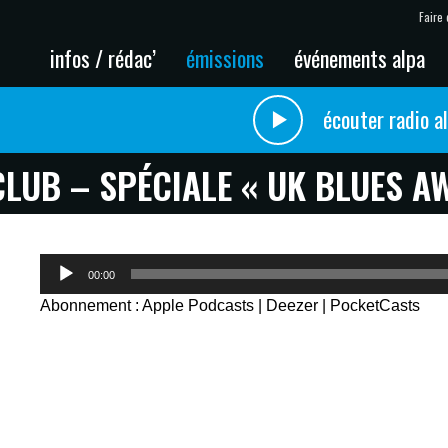
Faire 
infos / rédac’
émissions
événements alpa
écouter radio a
CLUB – SPÉCIALE « UK BLUES A
Lecteur
00:00
audio
Abonnement :
Apple Podcasts
|
Deezer
|
PocketCasts