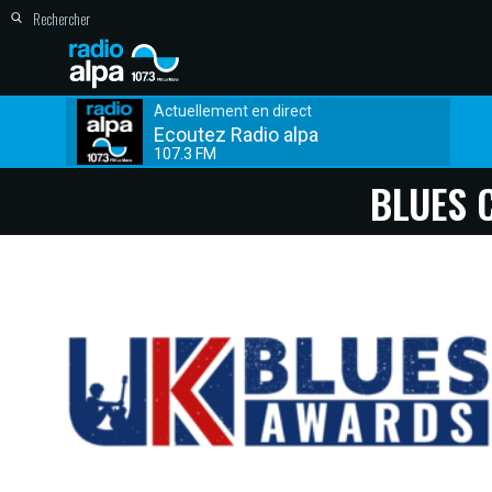
Actuellement en direct
Ecoutez Radio alpa
107.3 FM
BLUES 