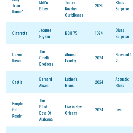
Milk'n
Teatro
Blues
Train
2020
Blues
Novelas
Surprise
Runnin'
Curitibanas
Jacques
Blues
Cigarette
BBH 75
1974
Higelin
Surprise
The
Dozen
Almost
Nouveauté
Cinelli
2024
Roses
Exactly
2
Brothers
Bernard
Luther's
Acoustic
Castle
2024
Alison
Blues
Blues
The
People
Blind
Live in New
Get
2024
Live
Boys Of
Orleans
Ready
Alabama