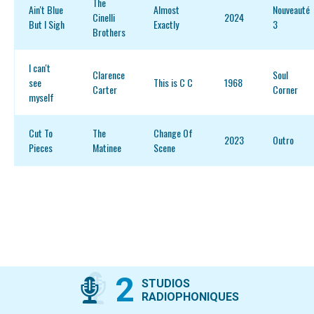
The
Ain't Blue
Almost
Nouveauté
Cinelli
2024
But I Sigh
Exactly
3
Brothers
I can't
Clarence
Soul
see
This is C C
1968
Carter
Corner
myself
Cut To
The
Change Of
2023
Outro
Pieces
Matinee
Scene
2
STUDIOS
RADIOPHONIQUES