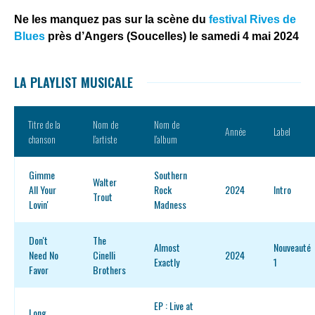
Ne les manquez pas sur la scène du
festival Rives de
Blues
près d’Angers (Soucelles) le samedi 4 mai 2024
LA PLAYLIST MUSICALE
Titre de la
Nom de
Nom de
Année
Label
chanson
l’artiste
l’album
Gimme
Southern
Walter
All Your
Rock
2024
Intro
Trout
Lovin'
Madness
Don't
The
Almost
Nouveauté
Need No
Cinelli
2024
Exactly
1
Favor
Brothers
EP : Live at
Long