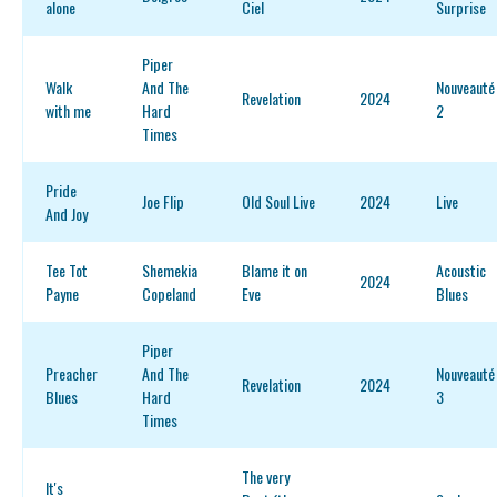
alone
Ciel
Surprise
Piper
Walk
And The
Nouveauté
Revelation
2024
with me
Hard
2
Times
Pride
Joe Flip
Old Soul Live
2024
Live
And Joy
Tee Tot
Shemekia
Blame it on
Acoustic
2024
Payne
Copeland
Eve
Blues
Piper
Preacher
And The
Nouveauté
Revelation
2024
Blues
Hard
3
Times
The very
It's