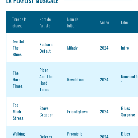
LA PLAYLIST MUSICALE
Titre de la
Nom de
Nom de
Année
Label
chanson
l’artiste
l’album
I've Got
Zacharie
The
Milady
2024
Intro
Defaut
Blues
Piper
The
And The
Nouveauté
Hard
Revelation
2024
Hard
1
Times
Times
Too
Steve
Blues
Much
Friendlytown
2024
Cropper
Surprise
Stress
Walking
Promis le
Blues
Delgres
2024