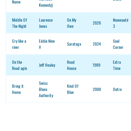
Name
Kennedy)
Middle Of
Laurence
On My
Nouveauté
2026
The Night
Jones
Own
3
Cry like a
Eddie Nine
Soul
Saratoga
2024
river
V
Corner
On the
Road
Extra
Jeff Healey
1989
Road agin
House
Time
Swiss
Bring it
Kind Of
Blues
2000
Outro
Home
Blue
Authority