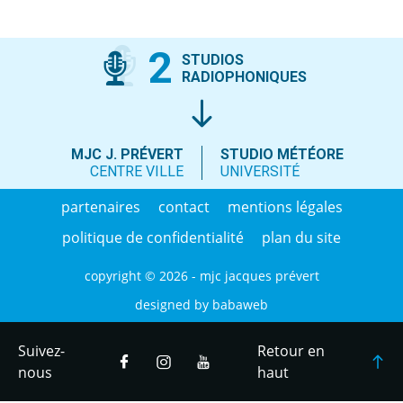
2
STUDIOS
RADIOPHONIQUES
MJC J. PRÉVERT
STUDIO MÉTÉORE
CENTRE VILLE
UNIVERSITÉ
partenaires
contact
mentions légales
politique de confidentialité
plan du site
copyright © 2026 - mjc jacques prévert
designed by
babaweb
Suivez-
Retour en
nous
haut