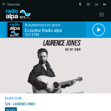
Actuellement en direct
Ecoutez Radio alpa
107.3 FM
BLUES CLUB
524 - LAURENCE JONES
BLUES