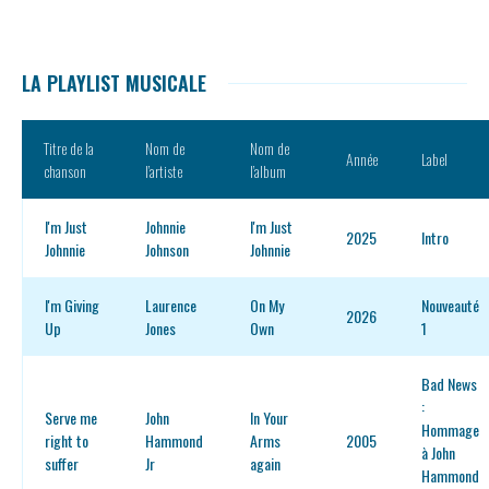
LA PLAYLIST MUSICALE
Titre de la
Nom de
Nom de
Année
Label
chanson
l’artiste
l’album
I'm Just
Johnnie
I'm Just
2025
Intro
Johnnie
Johnson
Johnnie
I'm Giving
Laurence
On My
Nouveauté
2026
Up
Jones
Own
1
Bad News
:
Serve me
John
In Your
Hommage
right to
Hammond
Arms
2005
à John
suffer
Jr
again
Hammond