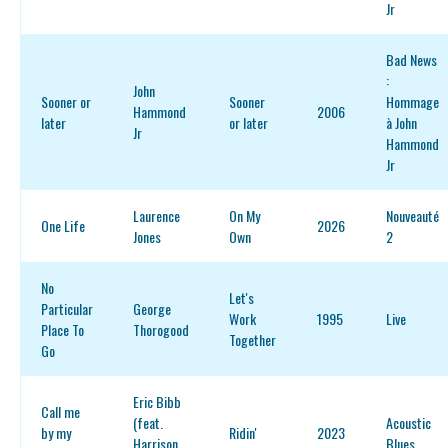
Jr
Bad News
:
John
Sooner or
Sooner
Hommage
Hammond
2006
later
or later
à John
Jr
Hammond
Jr
Laurence
On My
Nouveauté
One Life
2026
Jones
Own
2
No
Let's
Particular
George
Work
1995
Live
Place To
Thorogood
Together
Go
Eric Bibb
Call me
(feat.
Acoustic
by my
Ridin'
2023
Harrison
Blues