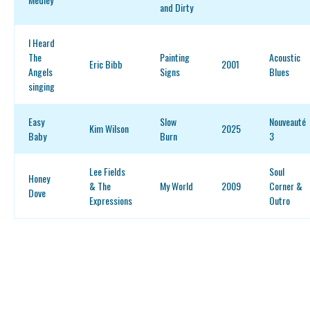
and Dirty
I Heard
The
Painting
Acoustic
Eric Bibb
2001
Angels
Signs
Blues
singing
Easy
Slow
Nouveauté
Kim Wilson
2025
Baby
Burn
3
Lee Fields
Soul
Honey
& The
My World
2009
Corner &
Dove
Expressions
Outro