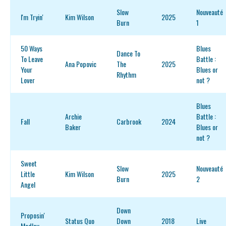
Slow
Nouveauté
I'm Tryin'
Kim Wilson
2025
Burn
1
50 Ways
Blues
Dance To
To Leave
Battle :
Ana Popovic
The
2025
Your
Blues or
Rhythm
Lover
not ?
Blues
Archie
Battle :
Fall
Carbrook
2024
Baker
Blues or
not ?
Sweet
Slow
Nouveauté
Little
Kim Wilson
2025
Burn
2
Angel
Down
Proposin'
Status Quo
Down
2018
Live
Medley