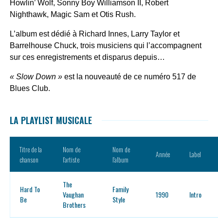
Howlin’ Wolf, Sonny Boy Williamson II, Robert
Nighthawk, Magic Sam et Otis Rush.
L’album est dédié à Richard Innes, Larry Taylor et
Barrelhouse Chuck, trois musiciens qui l’accompagnent
sur ces enregistrements et disparus depuis…
« Slow Down »
est la nouveauté de ce numéro 517 de
Blues Club.
LA PLAYLIST MUSICALE
Titre de la
Nom de
Nom de
Année
Label
chanson
l’artiste
l’album
The
Hard To
Family
Vaughan
1990
Intro
Be
Style
Brothers