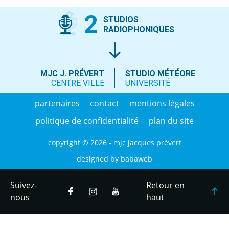
2
STUDIOS
RADIOPHONIQUES
MJC J. PRÉVERT
STUDIO MÉTÉORE
CENTRE VILLE
UNIVERSITÉ
partenaires
contact
mentions légales
politique de confidentialité
plan du site
copyright © 2026 - mjc jacques prévert
designed by
babaweb
Suivez-
Retour en
nous
haut