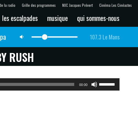
de la radio
Grille des programmes
MJC Jacques Prévert
Cinéma Les Cinéastes
les escalpades
musique
qui sommes-nous
lpa
107.3 Le Mans
BY RUSH
Utilisez
00:00
les
flèches
haut/bas
pour
augmenter
ou
diminuer