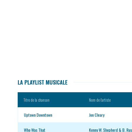
LA PLAYLIST MUSICALE
Titre de la chanson
Nom de l’artiste
Uptown Downtown
Jon Cleary
Who Was That
Kenny W. Shepherd & B. Ru