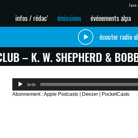
Faire 
infos / rédac’
émissions
événements alpa
écouter radio a
CLUB – K. W. SHEPHERD & BOB
Lecteur
00:00
audio
Abonnement :
Apple Podcasts
|
Deezer
|
PocketCasts