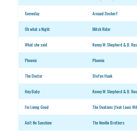
Someday
Arnaud Decherf
Oh what a Night
Mitch Rider
What she said
Kenny W. Shepherd & B. Ru
Phoenix
Phoenix
The Doctor
Stefen Hauk
Hey Baby
Kenny W. Shepherd & B. Ru
I'm Living Good
The Ovations (feat Louis Wi
Ain't No Sunshine
The Neville Brothers