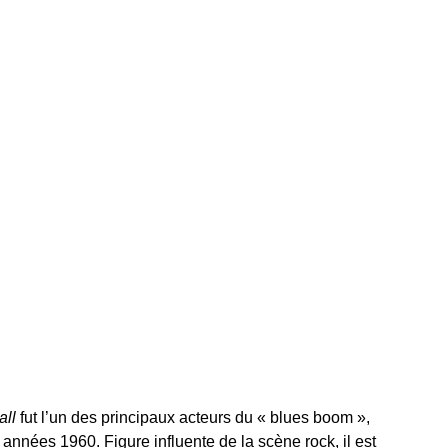
le
volume.
all
fut l’un des principaux acteurs du « blues boom »,
 années 1960. Figure influente de la scène rock, il est