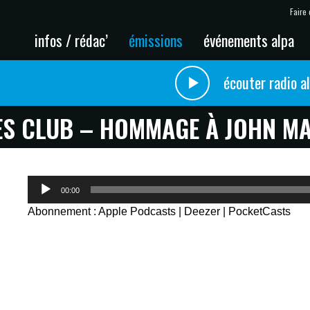
Faire 
infos / rédac’
émissions
événements alpa
écouter radio a
ES CLUB – HOMMAGE À JOHN MA
Lecteur
00:00
audio
Abonnement :
Apple Podcasts
|
Deezer
|
PocketCasts