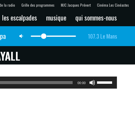
de la radio
Grille des programmes
MJC Jacques Prévert
Cinéma Les Cinéastes
les escalpades
musique
qui sommes-nous
lpa
107.3 Le Mans
YALL
Utilisez
00:00
les
flèches
haut/bas
pour
augmenter
ou
diminuer