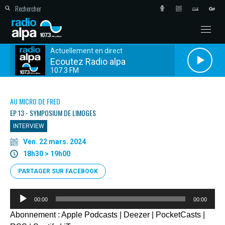
Actuellement en direct
Ecoutez Radio alpa
107.3 FM
AU MICRO DE FRED
EP 13 - SYMPOSIUM DE LIMOGES
INTERVIEW
Ven. 22 mars. 2024
18h30 > 19h00
PARTAGER SUR FACEBOOK
Lecteur
00:00
00:00
audio
Abonnement :
Apple Podcasts
|
Deezer
|
PocketCasts
|