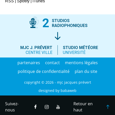
RSS
|
Spotify
|
iTunes
2
STUDIOS
RADIOPHONIQUES
MJC J. PRÉVERT
STUDIO MÉTÉORE
CENTRE VILLE
UNIVERSITÉ
partenaires
contact
mentions légales
politique de confidentialité
plan du site
copyright © 2026 - mjc jacques prévert
designed by
babaweb
Suivez-
Retour en
nous
haut