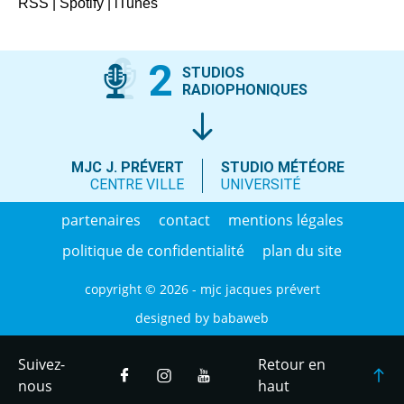
RSS
|
Spotify
|
iTunes
2
STUDIOS
RADIOPHONIQUES
MJC J. PRÉVERT
STUDIO MÉTÉORE
CENTRE VILLE
UNIVERSITÉ
partenaires
contact
mentions légales
politique de confidentialité
plan du site
copyright © 2026 - mjc jacques prévert
designed by
babaweb
Suivez-
Retour en
nous
haut