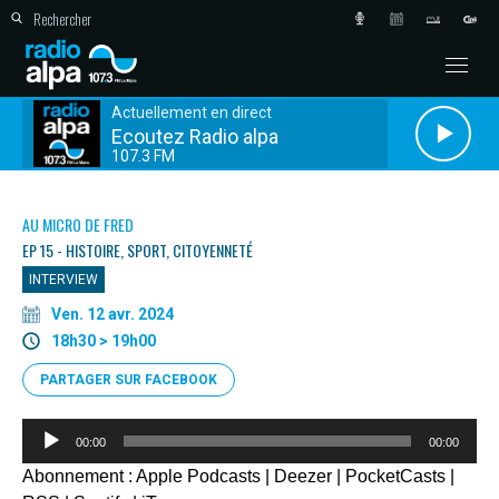
Actuellement en direct
Ecoutez Radio alpa
107.3 FM
AU MICRO DE FRED
EP 15 - HISTOIRE, SPORT, CITOYENNETÉ
INTERVIEW
Ven. 12 avr. 2024
18h30 > 19h00
PARTAGER SUR FACEBOOK
Lecteur
00:00
00:00
audio
Abonnement :
Apple Podcasts
|
Deezer
|
PocketCasts
|