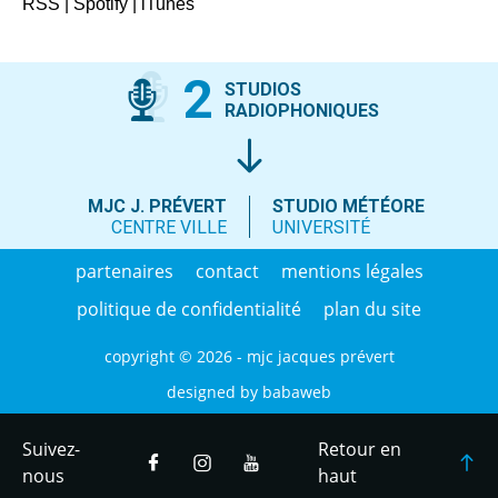
RSS
|
Spotify
|
iTunes
2
STUDIOS
RADIOPHONIQUES
MJC J. PRÉVERT
STUDIO MÉTÉORE
CENTRE VILLE
UNIVERSITÉ
partenaires
contact
mentions légales
politique de confidentialité
plan du site
copyright © 2026 - mjc jacques prévert
designed by
babaweb
Suivez-
Retour en
nous
haut