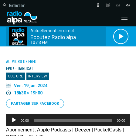
Actuellement en direct
Ecoutez Radio alpa
107.3 FM
AU MICRO DE FRED
EP07 - DARUCAT
CULTURE
INTERVIEW
Ven. 19 jan. 2024
18h30 > 19h00
PARTAGER SUR FACEBOOK
Lecteur
00:00
00:00
audio
Abonnement :
Apple Podcasts
|
Deezer
|
PocketCasts
|