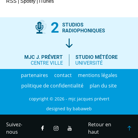
RSS
|
Spotify
|
iTunes
2
STUDIOS
RADIOPHONIQUES
MJC J. PRÉVERT
STUDIO MÉTÉORE
CENTRE VILLE
UNIVERSITÉ
partenaires
contact
mentions légales
politique de confidentialité
plan du site
copyright © 2026 - mjc jacques prévert
designed by
babaweb
Suivez-
Retour en
nous
haut