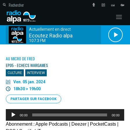
Actuellement en direct
Ecoutez Radio alpa
107.3 FM
AU MICRO DE FRED
EP05 - ECHECS WARGAMES
CULTURE
INTERVIEW
Ven. 05 jan. 2024
18h30 > 19h00
PARTAGER SUR FACEBOOK
Lecteur
00:00
00:00
audio
Abonnement :
Apple Podcasts
|
Deezer
|
PocketCasts
|