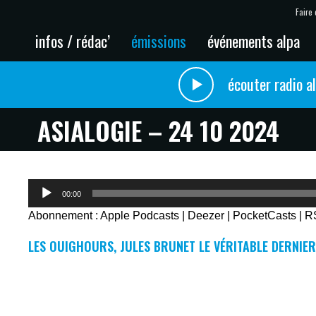
Faire 
infos / rédac’
émissions
événements alpa
écouter radio a
ASIALOGIE – 24 10 2024
Lecteur
00:00
audio
Abonnement :
Apple Podcasts
|
Deezer
|
PocketCasts
|
R
LES OUIGHOURS, JULES BRUNET LE VÉRITABLE DERNIE