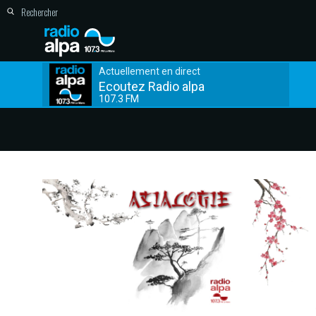
Actuellement en direct
Ecoutez Radio alpa
107.3 FM