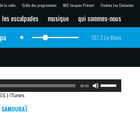
de la radio
Grille des programmes
MJC Jacques Prévert
Cinéma Les Cinéastes
les escalpades
musique
qui sommes-nous
lpa
107.3 Le Mans
Utilisez
00:00
les
SS
|
iTunes
flèches
haut/bas
R SAMOURAÏ
pour
augmenter
ou
diminuer