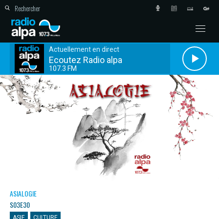
Actuellement en direct
Ecoutez Radio alpa
107.3 FM
ASIALOGIE
S03E30
ASIE
CULTURE