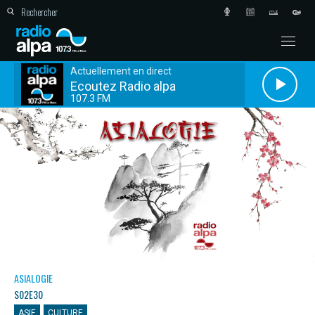
Actuellement en direct
Ecoutez Radio alpa
107.3 FM
ASIALOGIE
S02E30
ASIE
CULTURE