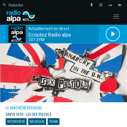
Actuellement en direct
Ecoutez Radio alpa
107.3 FM
LE PANTHÉON DÉCOUSU
S4V19 1976 : LES SEX PISTOLS
INTERVIEW
MUSIQUE
PUNK