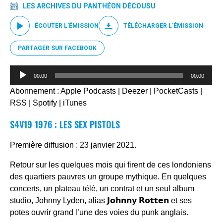
LES ARCHIVES DU PANTHÉON DÉCOUSU
ÉCOUTER L'ÉMISSION
TÉLÉCHARGER L'ÉMISSION
PARTAGER SUR FACEBOOK
Lecteur
00:00
00:00
audio
Abonnement :
Apple Podcasts
|
Deezer
|
PocketCasts
|
RSS
|
Spotify
|
iTunes
S4V19
1976 : LES
SEX PISTOLS
Première diffusion : 23 janvier 2021.
Retour sur les quelques mois qui firent de ces londoniens
des quartiers pauvres un groupe mythique. En quelques
concerts, un plateau télé, un contrat et un seul album
studio, Johnny Lyden, alias 𝗝𝗼𝗵𝗻𝗻𝘆 𝗥𝗼𝘁𝘁𝗲𝗻 et ses
potes ouvrir grand l’une des voies du punk anglais.