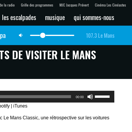
de la radio
Grille des programmes
MJC Jacques Prévert
Cinéma Les Cinéastes
les escalpades
musique
qui sommes-nous
lpa
107.3 Le Mans
TS DE VISITER LE MANS
Utilisez
00:00
les
otify
|
iTunes
flèches
haut/bas
c Le Mans Classic, une rétrospective sur les voitures
pour
augmenter