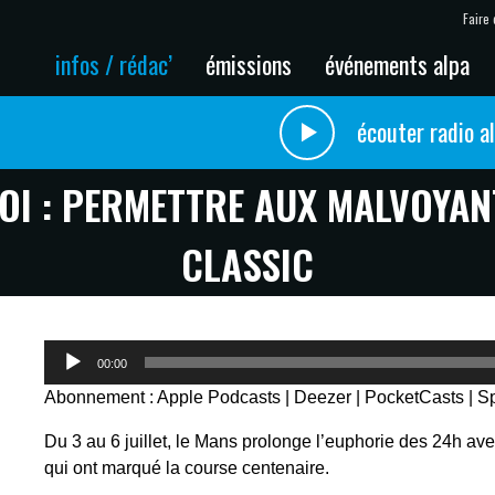
Faire 
infos / rédac’
émissions
événements alpa
écouter radio a
OI : PERMETTRE AUX MALVOYAN
CLASSIC
Lecteur
00:00
audio
Abonnement :
Apple Podcasts
|
Deezer
|
PocketCasts
|
Sp
Du 3 au 6 juillet, le Mans prolonge l’euphorie des 24h ave
qui ont marqué la course centenaire.