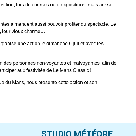
ou
ection, lors de courses ou d’expositions, mais aussi
diminuer
le
es aimeraient aussi pouvoir profiter du spectacle. Le
volume.
e, leur vieux charme…
nise une action le dimanche 6 juillet avec les
tion des personnes non-voyantes et malvoyantes, afin de
rticiper aux festivités de Le Mans Classic !
 du Mans, nous présente cette action et son
STUDIO MÉTÉORE