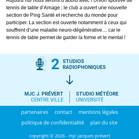
Aujourd’hui nous serons d’abord avec l’Union sportive de
tennis de table d’Arnage ; le club a ouvert une nouvelle
section de Ping Santé et recherche du monde pour
participer. La section est ouverte notamment à ceux qui
souffrent d’une maladie neuro-dégénérative… car le
tennis de table permet de garder la forme et le mental !
2
STUDIOS
RADIOPHONIQUES
MJC J. PRÉVERT
STUDIO MÉTÉORE
CENTRE VILLE
UNIVERSITÉ
partenaires
contact
mentions légales
politique de confidentialité
plan du site
copyright © 2026 - mjc jacques prévert