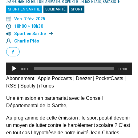
JEAN-CHARLES RIOTON, ANIMATEUR SPORTIF ; ELIAS BLAIS, KAYAKISTE
SPORT EN SARTHE
SOLIDARITÉ
SPORT
Ven. 7 fév. 2025
18h00 > 18h30
Sport en Sarthe
Charlie Plès
Lecteur
00:00
00:00
audio
Abonnement :
Apple Podcasts
|
Deezer
|
PocketCasts
|
RSS
|
Spotify
|
iTunes
Une émission en partenariat avec le Conseil
Départemental de la Sarthe,
Au programme de cette émission : le sport peut-il devenir
un moyen de lutter contre le harcèlement scolaire ? C’est
en tout cas l’hypothèse de notre invité Jean-Charles