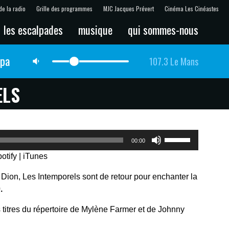
de la radio
Grille des programmes
MJC Jacques Prévert
Cinéma Les Cinéastes
les escalpades
musique
qui sommes-nous
lpa
107.3 Le Mans
ELS
Utilisez
00:00
les
otify
|
iTunes
flèches
haut/bas
ion, Les Intemporels sont de retour pour enchanter la
pour
.
augmenter
ou
 titres du répertoire de Mylène Farmer et de Johnny
diminuer