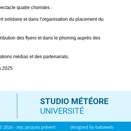
le
ctacle quatre choristes :
volume.
t solidaire et dans l’organisation du placement du
ribution des flyers et dans le phoning auprès des
tions médias et des partenariats,
en 2025
STUDIO MÉTÉORE
UNIVERSITÉ
© 2026 - mjc jacques prévert
designed by
babaweb