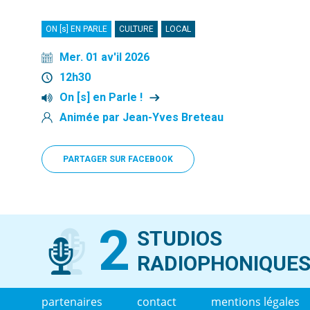
ON [s] EN PARLE
CULTURE
LOCAL
Mer. 01 av'il 2026
12h30
On [s] en Parle !
Animée par Jean-Yves Breteau
PARTAGER SUR FACEBOOK
2
STUDIOS
RADIOPHONIQUE
partenaires
contact
mentions légales