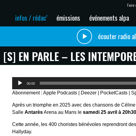
Faire 
infos / rédac’
émissions
événements alpa
écouter radio a
 [S] EN PARLE – LES INTEMPOR
Lecteur
00:00
audio
Abonnement :
Apple Podcasts
|
Deezer
|
PocketCasts
|
Sp
Après un triomphe en 2025 avec des chansons de Céline D
Salle
Antarès
Arena au Mans le
samedi 25 avril à 20h30
Cette année, les 400 choristes bénévoles reprendront des
Hallyday.