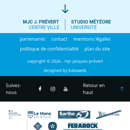
MJC J. PRÉVERT
STUDIO MÉTÉORE
CENTRE VILLE
UNIVERSITÉ
partenaires
contact
mentions légales
politique de confidentialité
plan du site
copyright © 2026 - mjc jacques prévert
designed by
babaweb
Suivez-
Retour en
nous
haut