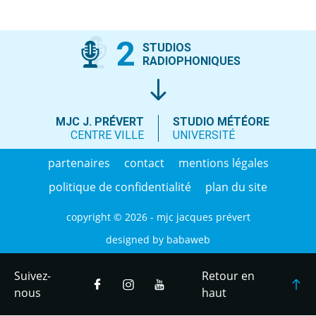
2
STUDIOS
RADIOPHONIQUES
MJC J. PRÉVERT
STUDIO MÉTÉORE
CENTRE VILLE
UNIVERSITÉ
partenaires
contact
mentions légales
politique de confidentialité
plan du site
copyright © 2026 - mjc jacques prévert
designed by
babaweb
Suivez-
Retour en
nous
haut