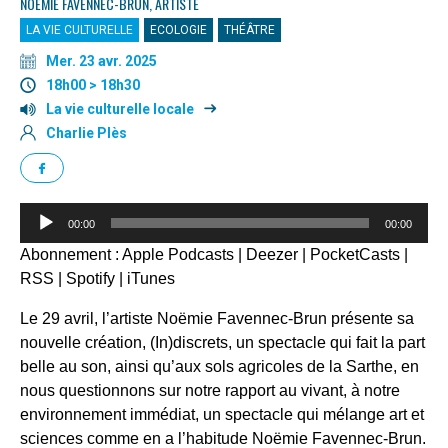
NOËMIE FAVENNEC-BRUN, ARTISTE
LA VIE CULTURELLE
ECOLOGIE
THÉÂTRE
Mer. 23 avr. 2025
18h00 > 18h30
La vie culturelle locale
Charlie Plès
Lecteur
00:00
00:00
audio
Abonnement :
Apple Podcasts
|
Deezer
|
PocketCasts
|
RSS
|
Spotify
|
iTunes
Le 29 avril, l’artiste Noëmie Favennec-Brun présente sa
nouvelle création, (In)discrets, un spectacle qui fait la part
belle au son, ainsi qu’aux sols agricoles de la Sarthe, en
nous questionnons sur notre rapport au vivant, à notre
environnement immédiat, un spectacle qui mélange art et
sciences comme en a l’habitude Noëmie Favennec-Brun.