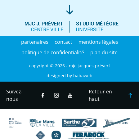
MJC J. PRÉVERT
STUDIO MÉTÉORE
CENTRE VILLE
UNIVERSITÉ
partenaires
contact
mentions légales
politique de confidentialité
plan du site
copyright © 2026 - mjc jacques prévert
designed by
babaweb
Suivez-
Retour en
nous
haut