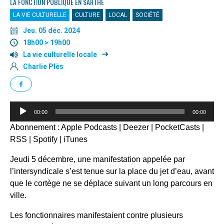
LA FONCTION PUBLIQUE EN SARTHE
LA VIE CULTURELLE
CULTURE
LOCAL
SOCIÉTÉ
Jeu. 05 déc. 2024
18h00 > 19h00
La vie culturelle locale
Charlie Plès
Lecteur
00:00
00:00
audio
Abonnement :
Apple Podcasts
|
Deezer
|
PocketCasts
|
RSS
|
Spotify
|
iTunes
Jeudi 5 décembre, une manifestation appelée par
l’intersyndicale s’est tenue sur la place du jet d’eau, avant
que le cortège ne se déplace suivant un long parcours en
ville.
Les fonctionnaires manifestaient contre plusieurs