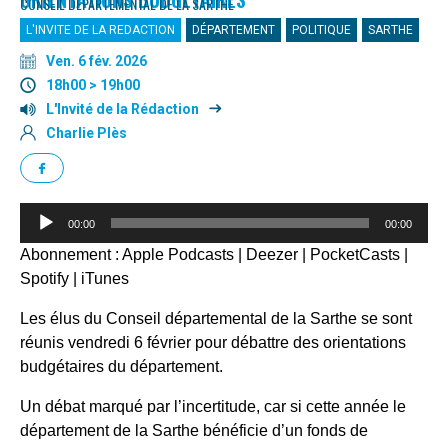
CONSEIL DÉPARTEMENTAL DE LA SARTHE
L'INVITE DE LA REDACTION
DÉPARTEMENT
POLITIQUE
SARTHE
Ven. 6 fév. 2026
18h00 > 19h00
L'Invité de la Rédaction
Charlie Plès
Lecteur
00:00
00:00
audio
Abonnement :
Apple Podcasts
|
Deezer
|
PocketCasts
|
Spotify
|
iTunes
Les élus du Conseil départemental de la Sarthe se sont
réunis vendredi 6 février pour débattre des orientations
budgétaires du département.
Un débat marqué par l’incertitude, car si cette année le
département de la Sarthe bénéficie d’un fonds de