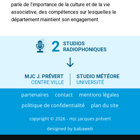
parle de l’importance de la culture et de la vie
associative, des compétences sur lesquelles le
département maintient son engagement.
2
STUDIOS
RADIOPHONIQUES
MJC J. PRÉVERT
STUDIO MÉTÉORE
CENTRE VILLE
UNIVERSITÉ
partenaires
contact
mentions légales
politique de confidentialité
plan du site
copyright © 2026 - mjc jacques prévert
designed by
babaweb