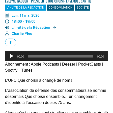
EVELYNE GAUBERT, PRÉSIDENTE QUE CHOISIR ENSEMBLE SARTHE
L'INVITE DE LA REDACTION
CONSOMMATION
SOCIÉTÉ
Lun. 11 mai 2026
18h00 > 19h00
L'Invité de la Rédaction
Charlie Plès
Lecteur
00:00
00:00
audio
Abonnement :
Apple Podcasts
|
Deezer
|
PocketCasts
|
Spotify
|
iTunes
L’UFC Que choisir a changé de nom !
L’association de défense des consommateurs se nomme
désormais Que choisir ensemble… un changement
d’identité à l’occasion de ses 75 ans.
Alors qu’est-ce que vient signifier cet « ensemble » ajouté