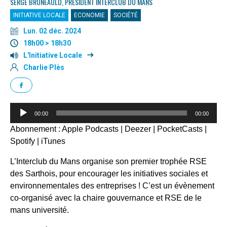
SERGE BRUNEAULD, PRÉSIDENT INTERCLUB DU MANS
INITIATIVE LOCALE
ECONOMIE
SOCIÉTÉ
Lun. 02 déc. 2024
18h00 > 18h30
L'Initiative Locale
Charlie Plès
Lecteur
00:00
00:00
audio
Abonnement :
Apple Podcasts
|
Deezer
|
PocketCasts
|
Spotify
|
iTunes
L’Interclub du Mans organise son premier trophée RSE
des Sarthois, pour encourager les initiatives sociales et
environnementales des entreprises ! C’est un évènement
co-organisé avec la chaire gouvernance et RSE de le
mans université.