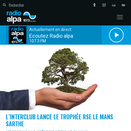
Actuellement en direct
Ecoutez Radio alpa
107.3 FM
L’INTERCLUB LANCE LE TROPHÉE RSE LE MANS
SARTHE