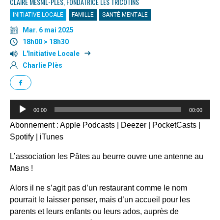
CLAIRE MESNIL-PLÈS, FONDATRICE LES TRICOTINS
INITIATIVE LOCALE
FAMILLE
SANTÉ MENTALE
Mar. 6 mai 2025
18h00 > 18h30
L'Initiative Locale
Charlie Plès
Lecteur
00:00
00:00
audio
Abonnement :
Apple Podcasts
|
Deezer
|
PocketCasts
|
Spotify
|
iTunes
L’association les Pâtes au beurre ouvre une antenne au
Mans !
Alors il ne s’agit pas d’un restaurant comme le nom
pourrait le laisser penser, mais d’un accueil pour les
parents et leurs enfants ou leurs ados, auprès de