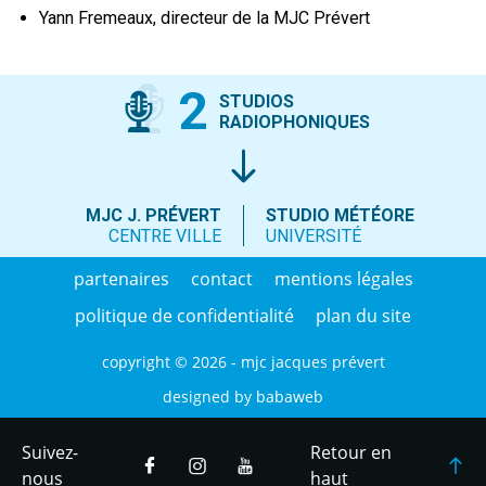
Yann Fremeaux, directeur de la MJC Prévert
2
STUDIOS
RADIOPHONIQUES
MJC J. PRÉVERT
STUDIO MÉTÉORE
CENTRE VILLE
UNIVERSITÉ
partenaires
contact
mentions légales
politique de confidentialité
plan du site
copyright © 2026 - mjc jacques prévert
designed by
babaweb
Suivez-
Retour en
nous
haut