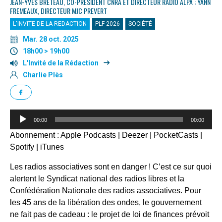
JEAN-YVES BRETEAU, CO-PRÉSIDENT CNRA ET DIRECTEUR RADIO ALPA ; YANN
FREMEAUX, DIRECTEUR MJC PREVERT
L'INVITE DE LA REDACTION
PLF 2026
SOCIÉTÉ
Mar. 28 oct. 2025
18h00 > 19h00
L'Invité de la Rédaction
Charlie Plès
Lecteur
00:00
00:00
audio
Abonnement :
Apple Podcasts
|
Deezer
|
PocketCasts
|
Spotify
|
iTunes
Les radios associatives sont en danger ! C’est ce sur quoi
alertent le Syndicat national des radios libres et la
Confédération Nationale des radios associatives. Pour
les 45 ans de la libération des ondes, le gouvernement
ne fait pas de cadeau : le projet de loi de finances prévoit