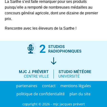
La Sarthe s’est faite remarquer pour ses produits
puisqu’elle a remporté de nombreuses médailles au
concours général agricole, dont une dizaine de premier
prix.
Rencontre avec les éleveurs de la Sarthe !
2
STUDIOS
RADIOPHONIQUES
MJC J. PRÉVERT
STUDIO MÉTÉORE
CENTRE VILLE
UNIVERSITÉ
partenaires
contact
mentions légales
politique de confidentialité
plan du site
copyright © 2026 - mjc jacques prévert