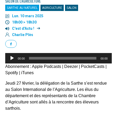
SALON DE L'AGRICULTURE
SARTHE AU NATUREL
AGRICULTURE
SALON
Lun. 10 mars 2025
18h00 > 18h30
C'est d'Actu !
Charlie Plès
Lecteur
00:00
00:00
audio
Abonnement :
Apple Podcasts
|
Deezer
|
PocketCasts
|
Spotify
|
iTunes
Jeudi 27 février, la délégation de la Sarthe s’est rendue
au Salon International de l’Agriculture. Les élus du
département et des représentants de la Chambre
d’Agriculture sont allés à la rencontre des éleveurs
sarthois.