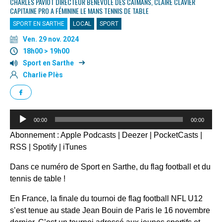
CHARLES PAVIOT DIRECTEUR BÉNÉVOLE DES CAÏMANS, CLAIRE CLAVIER
CAPITAINE PRO A FÉMININE LE MANS TENNIS DE TABLE
SPORT EN SARTHE
LOCAL
SPORT
Ven. 29 nov. 2024
18h00 > 19h00
Sport en Sarthe
Charlie Plès
Lecteur
00:00
00:00
audio
Abonnement :
Apple Podcasts
|
Deezer
|
PocketCasts
|
RSS
|
Spotify
|
iTunes
Dans ce numéro de Sport en Sarthe, du flag football et du
tennis de table !
En France, la finale du tournoi de flag football NFL U12
s’est tenue au stade Jean Bouin de Paris le 16 novembre