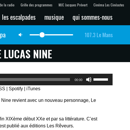
de la radio
Grille des programmes
MJC Jacques Prévert
Cinéma Les Cinéastes
les escalpades
musique
qui sommes-nous
lpa
107.3 Le Mans
 LUCAS NINE
Utilisez
00:00
les
SS
|
Spotify
|
iTunes
flèches
haut/bas
 Nine revient avec un nouveau personnage, Le
pour
augmenter
ou
fin XIXème début XXe et par sa littérature. C’est
diminuer
 est publié aux éditions Les Rêveurs.