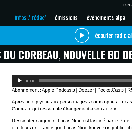
Faire 
infos / rédac’
émissions
événements alpa
écouter radio a
S DU CORBEAU, NOUVELLE BD DE
Lecteur
00:00
audio
Abonnement :
Apple Podcasts
|
Deezer
|
PocketCasts
|
R
Après un diptyque aux personnages zoomorophes, Lucas
Corbeau, qui ressemble étrangement à son auteur.
Dessinateur argentin, Lucas Nine est fasciné par le Paris 
d’ailleurs en France que Lucas Nine trouve son public ; il