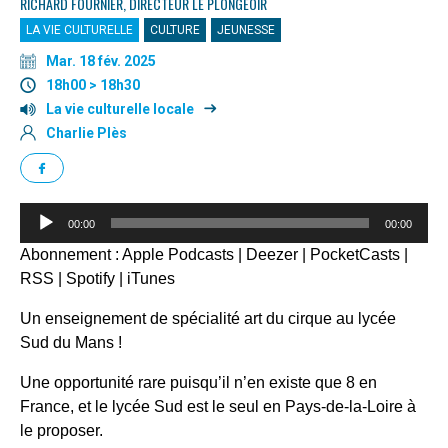
RICHARD FOURNIER, DIRECTEUR LE PLONGEOIR
LA VIE CULTURELLE
CULTURE
JEUNESSE
Mar. 18 fév. 2025
18h00 > 18h30
La vie culturelle locale
Charlie Plès
Lecteur
00:00
00:00
audio
Abonnement :
Apple Podcasts
|
Deezer
|
PocketCasts
|
RSS
|
Spotify
|
iTunes
Un enseignement de spécialité art du cirque au lycée
Sud du Mans !
Une opportunité rare puisqu’il n’en existe que 8 en
France, et le lycée Sud est le seul en Pays-de-la-Loire à
le proposer.