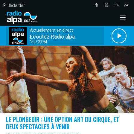
Actuellement en direct
Ecoutez Radio alpa
107.3 FM
LE PLONGEOIR : UNE OPTION ART DU CIRQUE, ET
DEUX SPECTACLES À VENIR