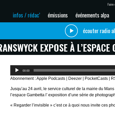
Faire 
infos / rédac’
émissions
événements alpa
écouter radio a
RANSWYCK EXPOSE À L’ESPACE
Lecteur
00:00
audio
Abonnement :
Apple Podcasts
|
Deezer
|
PocketCasts
|
R
Jusqu’au 24 avril, le service culturel de la mairie du Man
l’espace Gambetta l’ exposition d’une série de photograp
« Regarder l’invisible » c’est ce à quoi nous invite ces ph