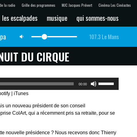
de la radio
Grille des programmes
MJC Jacques Prévert
Cinéma Les Cinéastes
les escalpades
musique
qui sommes-nous
lpa
107.3 Le Mans
NUIT DU CIRQUE
Utilisez
00:00
les
otify
|
iTunes
flèches
haut/bas
ais un nouveau président de son conseil
pour
eprise ColArt, qui a récemment pris sa retraite, pour se
augmenter
ou
diminuer
cette nouvelle présidence ? Nous recevons donc Thierry