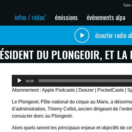
Faire 
infos / rédac’
émissions
événements alpa
écouter radio a
ÉSIDENT DU PLONGEOIR, ET LA 
Lecteur
00:00
audio
Abonnement :
Apple Podcasts
|
Deezer
|
PocketCasts
|
Sp
Le Plongeoir, Pôle national du cirque au Mans, a désorm
d’administration, Thierry Collot, ancien dirigeant de l’entr
consacrer donc au Plongeoir.
Alors quels seront les principaux enjeux et objectifs de 