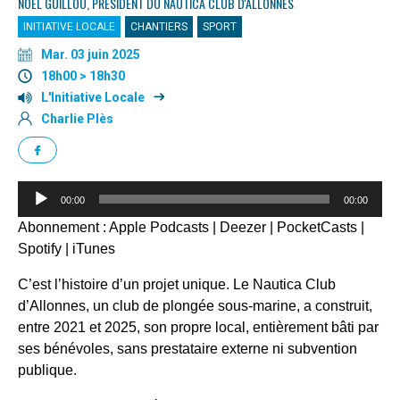
NOËL GUILLOU, PRÉSIDENT DU NAUTICA CLUB D'ALLONNES
INITIATIVE LOCALE
CHANTIERS
SPORT
Mar. 03 juin 2025
18h00 > 18h30
L'Initiative Locale
Charlie Plès
Lecteur
00:00
00:00
audio
Abonnement :
Apple Podcasts
|
Deezer
|
PocketCasts
|
Spotify
|
iTunes
C’est l’histoire d’un projet unique. Le Nautica Club
d’Allonnes, un club de plongée sous-marine, a construit,
entre 2021 et 2025, son propre local, entièrement bâti par
ses bénévoles, sans prestataire externe ni subvention
publique.