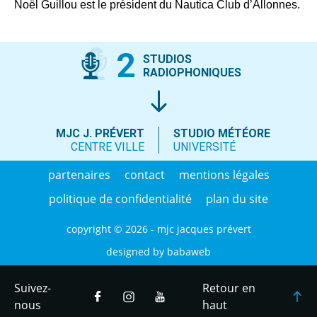
Noël Guillou est le président du Nautica Club d’Allonnes.
2
STUDIOS
RADIOPHONIQUES
MJC J. PRÉVERT
STUDIO MÉTÉORE
CENTRE VILLE
UNIVERSITÉ
partenaires
contact
mentions légales
politique de confidentialité
plan du site
copyright © 2026 - mjc jacques prévert
designed by
babaweb
Suivez-
Retour en
nous
haut