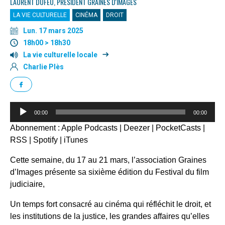
LAURENT DUFEU, PRÉSIDENT GRAINES D'IMAGES
LA VIE CULTURELLE
CINÉMA
DROIT
Lun. 17 mars 2025
18h00 > 18h30
La vie culturelle locale
Charlie Plès
Lecteur
00:00
00:00
audio
Abonnement :
Apple Podcasts
|
Deezer
|
PocketCasts
|
RSS
|
Spotify
|
iTunes
Cette semaine, du 17 au 21 mars, l’association Graines
d’Images présente sa sixième édition du Festival du film
judiciaire,
Un temps fort consacré au cinéma qui réfléchit le droit, et
les institutions de la justice, les grandes affaires qu’elles