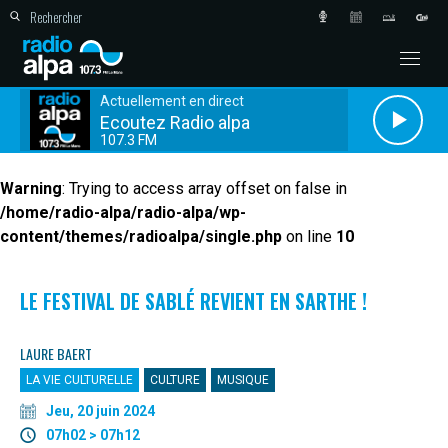
Actuellement en direct
Ecoutez Radio alpa
107.3 FM
Warning
: Trying to access array offset on false in
/home/radio-alpa/radio-alpa/wp-
content/themes/radioalpa/single.php
on line
10
LE FESTIVAL DE SABLÉ REVIENT EN SARTHE !
LAURE BAERT
LA VIE CULTURELLE
CULTURE
MUSIQUE
Jeu, 20 juin 2024
07h02 > 07h12