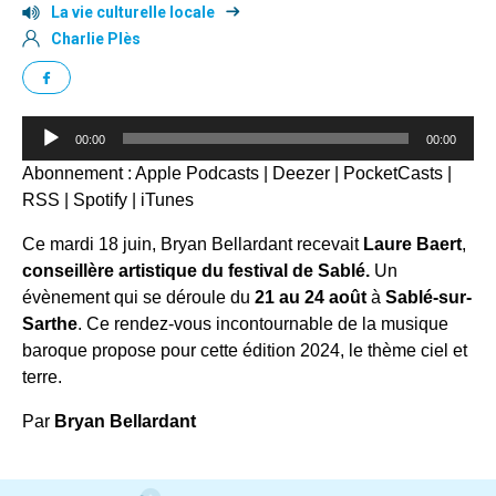
La vie culturelle locale
Charlie Plès
Lecteur
00:00
00:00
audio
Abonnement :
Apple Podcasts
|
Deezer
|
PocketCasts
|
RSS
|
Spotify
|
iTunes
Ce mardi 18 juin, Bryan Bellardant recevait
Laure Baert
,
conseillère artistique du festival de Sablé.
Un
évènement qui se déroule du
21 au 24 août
à
Sablé-sur-
Sarthe
. Ce rendez-vous incontournable de la musique
baroque propose pour cette édition 2024, le thème ciel et
terre.
Par
Bryan Bellardant