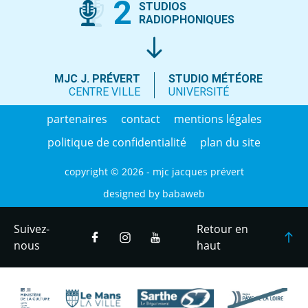
2
STUDIOS
RADIOPHONIQUES
MJC J. PRÉVERT
STUDIO MÉTÉORE
CENTRE VILLE
UNIVERSITÉ
partenaires
contact
mentions légales
politique de confidentialité
plan du site
copyright © 2026 - mjc jacques prévert
designed by
babaweb
Suivez-
Retour en
nous
haut