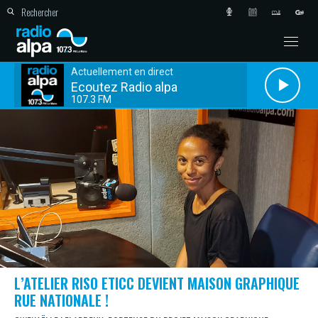
Actuellement en direct
Ecoutez Radio alpa
107.3 FM
L’ATELIER RISO ETICC DEVIENT MAISON GRAPHIQUE
RUE NATIONALE !