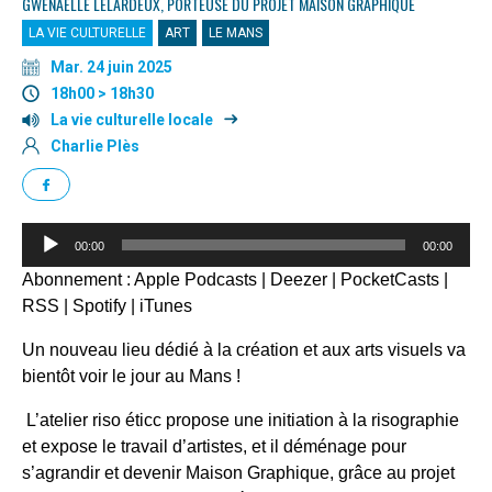
GWENAËLLE LELARDEUX, PORTEUSE DU PROJET MAISON GRAPHIQUE
LA VIE CULTURELLE
ART
LE MANS
Mar. 24 juin 2025
18h00 > 18h30
La vie culturelle locale
Charlie Plès
Lecteur
00:00
00:00
audio
Abonnement :
Apple Podcasts
|
Deezer
|
PocketCasts
|
RSS
|
Spotify
|
iTunes
Un nouveau lieu dédié à la création et aux arts visuels va
bientôt voir le jour au Mans !
L’atelier riso éticc propose une initiation à la risographie
et expose le travail d’artistes, et il déménage pour
s’agrandir et devenir Maison Graphique, grâce au projet