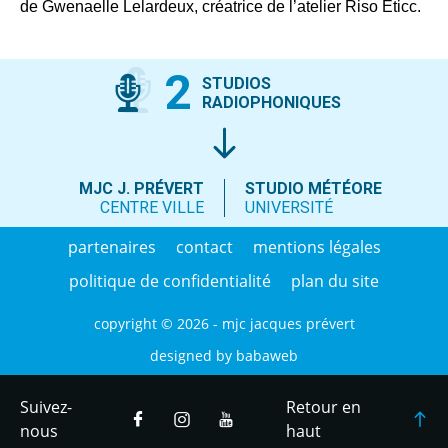
de Gwenaelle Lelardeux, créatrice de l’atelier Riso Eticc.
2
STUDIOS
RADIOPHONIQUES
MJC J. PRÉVERT
STUDIO MÉTÉORE
CENTRE VILLE
UNIVERSITÉ
partenaires
contact
mentions légales
politique de confidentialité
plan du site
copyright © 2026 - mjc jacques prévert
designed by
babaweb
Suivez-
Retour en
nous
haut