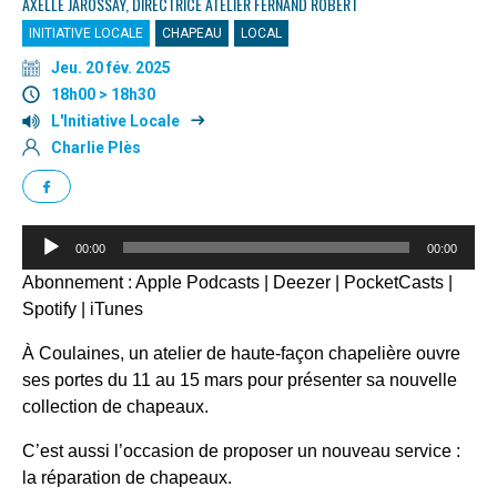
AXELLE JAROSSAY, DIRECTRICE ATELIER FERNAND ROBERT
INITIATIVE LOCALE
CHAPEAU
LOCAL
Jeu. 20 fév. 2025
18h00 > 18h30
L'Initiative Locale
Charlie Plès
Lecteur
00:00
00:00
audio
Abonnement :
Apple Podcasts
|
Deezer
|
PocketCasts
|
Spotify
|
iTunes
À Coulaines, un atelier de haute-façon chapelière ouvre
ses portes du 11 au 15 mars pour présenter sa nouvelle
collection de chapeaux.
C’est aussi l’occasion de proposer un nouveau service :
la réparation de chapeaux.