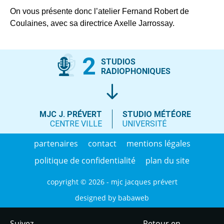
On vous présente donc l’atelier Fernand Robert de
Coulaines, avec sa directrice Axelle Jarrossay.
2
STUDIOS
RADIOPHONIQUES
MJC J. PRÉVERT
STUDIO MÉTÉORE
CENTRE VILLE
UNIVERSITÉ
partenaires
contact
mentions légales
politique de confidentialité
plan du site
copyright © 2026 - mjc jacques prévert
designed by
babaweb
Suivez-
Retour en